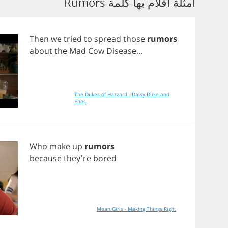
أمثلة أفلام بها كلمة Rumors
Then
we
tried
to
spread
those
rumors
about
the
Mad
Cow
Disease
...
The Dukes of Hazzard - Daisy Duke and
Enos
Who
make
up
rumors
because
they're
bored
Mean Girls - Making Things Right