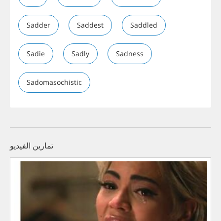
Sadder
Saddest
Saddled
Sadie
Sadly
Sadness
Sadomasochistic
تمارين الفيديو