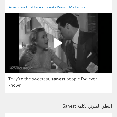
Arsenic and Old Lace - Insanity Runs in My Family
They're
the
sweetest
,
sanest
people
I've
ever
known
.
النطق الصوتي لكلمة Sanest