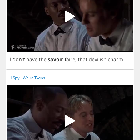
l
don't
have
the
savoir
-
faire
,
that
devilish
charm
.
I Spy - We're Twins