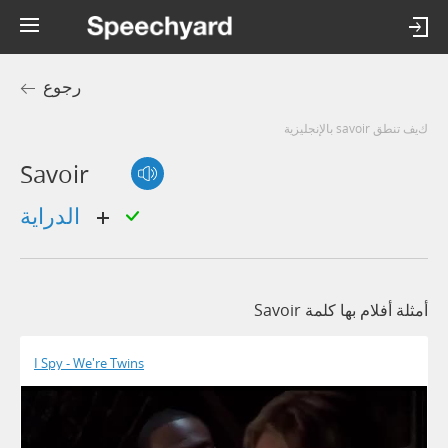
رجوع
كيف تنطق savoir بالإنجليزية
Savoir
الدراية
أمثلة أفلام بها كلمة Savoir
I Spy - We're Twins