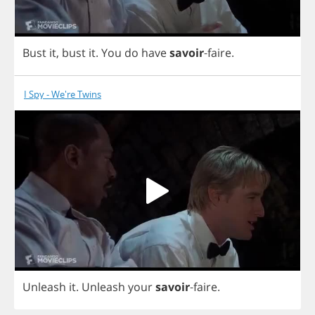
Bust
it
,
bust
it
.
You
do
have
savoir
-
faire
.
I Spy - We're Twins
Unleash
it
.
Unleash
your
savoir
-
faire
.