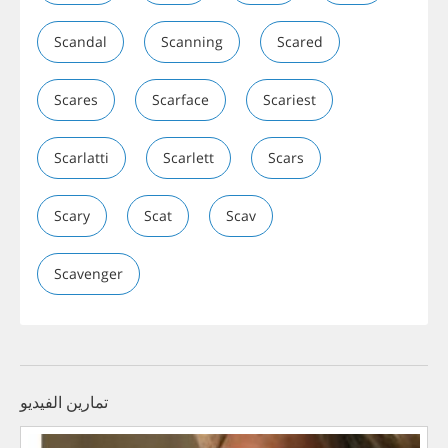
Scandal
Scanning
Scared
Scares
Scarface
Scariest
Scarlatti
Scarlett
Scars
Scary
Scat
Scav
Scavenger
تمارين الفيديو