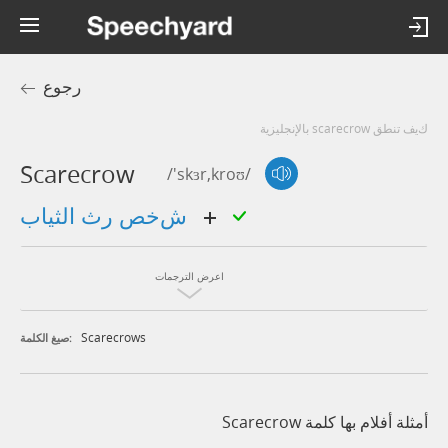
رجوع
كيف تنطق scarecrow بالإنجليزية
Scarecrow
/'skɜr,kroʊ/
شخص رث الثياب
اعرض الترجمات
Scarecrows
صيغ الكلمة:
أمثلة أفلام بها كلمة Scarecrow