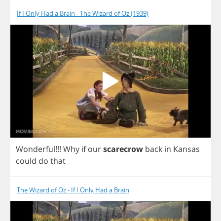
If I Only Had a Brain - The Wizard of Oz (1939)
Wonderful
!!!
Why
if
our
scarecrow
back
in
Kansas
could
do
that
The Wizard of Oz - If I Only Had a Brain