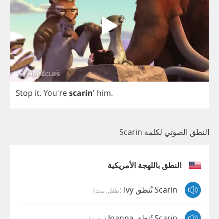
Stop
it
. You're
scarin
'
him
.
النطق الصوتي لكلمة Scarin
النطق باللهجة الأمريكية
Scarin تُنطق Ivy
(طفل, بنت)
Scarin تُنطق Joanna
(مؤنث)