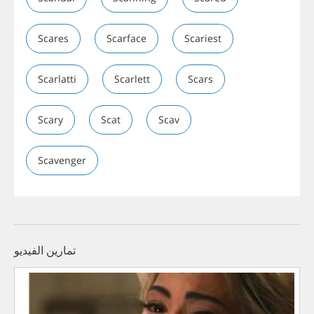
Scares
Scarface
Scariest
Scarlatti
Scarlett
Scars
Scary
Scat
Scav
Scavenger
تمارين الفيديو