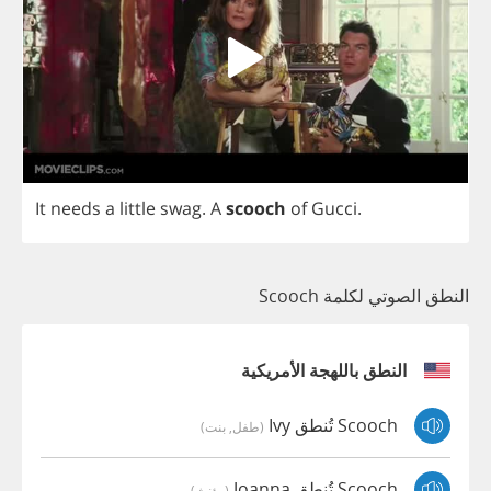
It
needs
a
little
swag
.
A
scooch
of
Gucci
.
النطق الصوتي لكلمة Scooch
النطق باللهجة الأمريكية
Scooch تُنطق Ivy
(طفل, بنت)
Scooch تُنطق Joanna
(مؤنث)