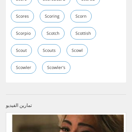
Scores
Scoring
Scorn
Scorpio
Scotch
Scottish
Scout
Scouts
Scowl
Scowler
Scowler's
تمارين الفيديو