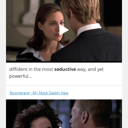
diffident
in
the
most
seductive
way
,
and
yet
powerful
...
Boomerang - My Mack Daddy Vibe