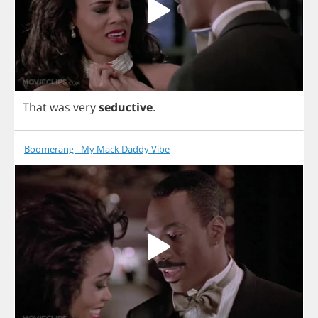
That
was
very
seductive
.
Boomerang - My Mack Daddy Vibe