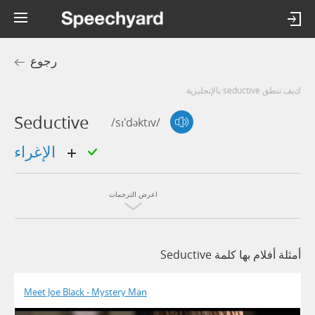
رجوع
كيف تنطق seductive بالإنجليزية
Seductive
/sɪ'dəktɪv/
الإغراء
اعرض الترجمات
أمثلة أفلام بها كلمة Seductive
Meet Joe Black - Mystery Man