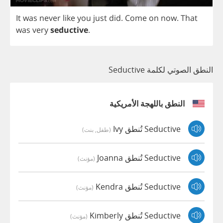
It
was
never
like
you
just
did
.
Come
on
now
.
That
was
very
seductive
.
النطق الصوتي لكلمة Seductive
النطق باللهجة الأمريكية
Seductive تُنطق Ivy
(طفل, بنت)
Seductive تُنطق Joanna
(مؤنث)
Seductive تُنطق Kendra
(مؤنث)
Seductive تُنطق Kimberly
(مؤنث)