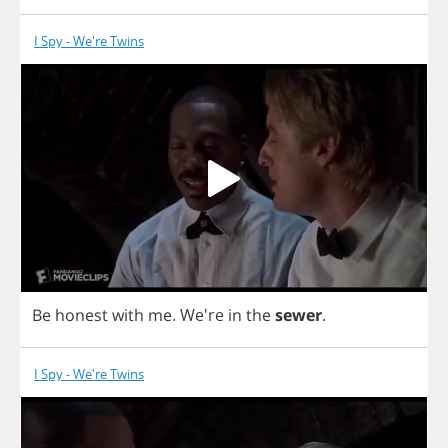
I Spy - We're Twins
Be
honest
with
me
.
We're
in
the
sewer
.
I Spy - We're Twins