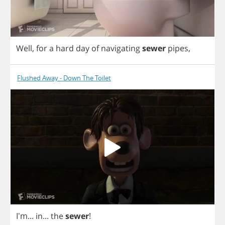
Well
,
for
a
hard
day
of
navigating
sewer
pipes
,
Flushed Away - Down The Toilet
I'm...
in
...
the
sewer
!