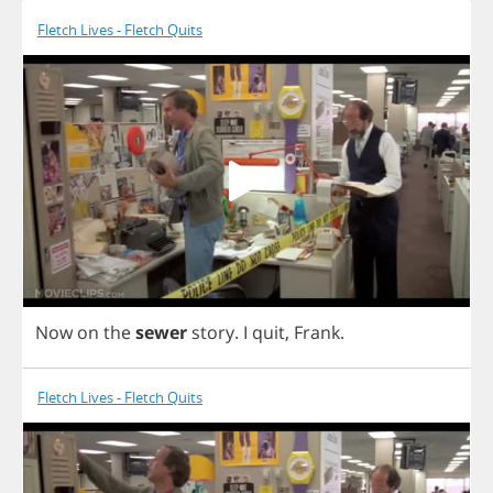
Fletch Lives - Fletch Quits
Now
on
the
sewer
story
.
I
quit
,
Frank
.
Fletch Lives - Fletch Quits