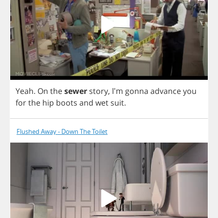
Yeah
.
On
the
sewer
story
, I'm
gonna
advance
you
for
the
hip
boots
and
wet
suit
.
Flushed Away - Down The Toilet