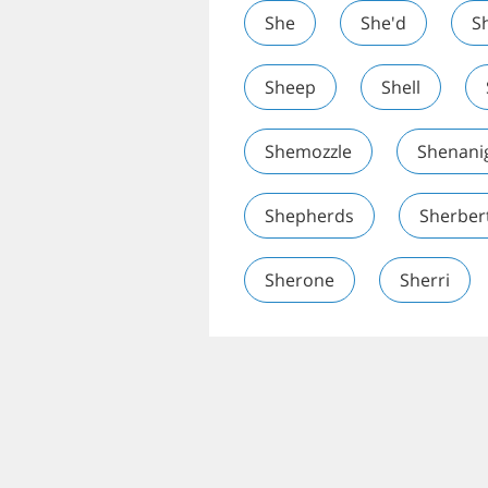
She
She'd
S
Sheep
Shell
Shemozzle
Shenani
Shepherds
Sherber
Sherone
Sherri