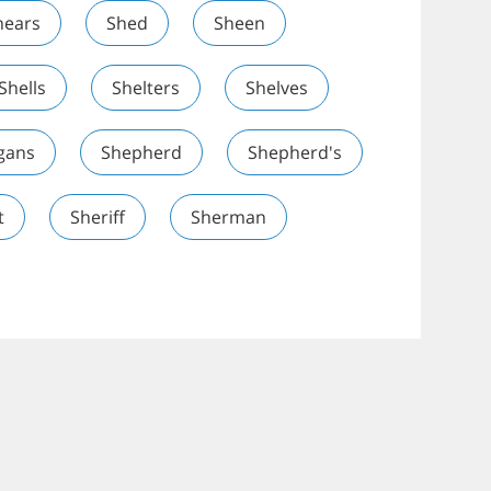
hears
Shed
Sheen
Shells
Shelters
Shelves
gans
Shepherd
Shepherd's
t
Sheriff
Sherman