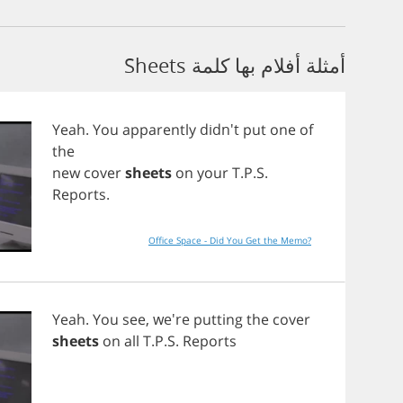
أمثلة أفلام بها كلمة Sheets
Yeah
.
You
apparently
didn't
put
one
of
the
new
cover
sheets
on
your
T
.
P
.
S
.
Reports
.
Office Space - Did You Get the Memo?
Yeah
.
You
see
, we're
putting
the
cover
sheets
on
all
T
.
P
.
S
.
Reports