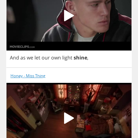
And
as
we
let
our
own
light
shine
,
Honey - Miss Thing