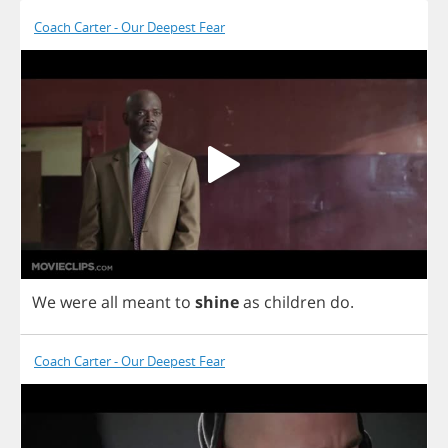
Coach Carter - Our Deepest Fear
We
were
all
meant
to
shine
as
children
do
.
Coach Carter - Our Deepest Fear