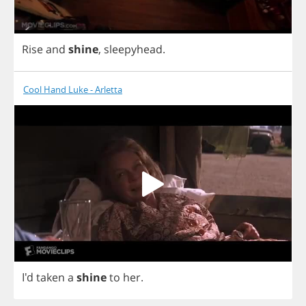
Rise
and
shine
,
sleepyhead
.
Cool Hand Luke - Arletta
I'd
taken
a
shine
to
her
.