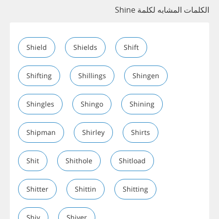
الكلمات المشابه لكلمة Shine
Shield
Shields
Shift
Shifting
Shillings
Shingen
Shingles
Shingo
Shining
Shipman
Shirley
Shirts
Shit
Shithole
Shitload
Shitter
Shittin
Shitting
Shiv
Shiver