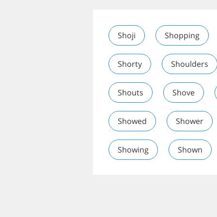
Shoji
Shopping
Shorty
Shoulders
Shouts
Shove
Showed
Shower
Showing
Shown