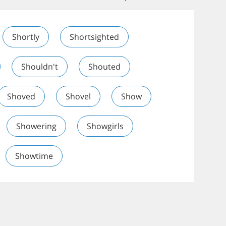
Shortly
Shortsighted
Shouldn't
Shouted
Shoved
Shovel
Show
Showering
Showgirls
Showtime