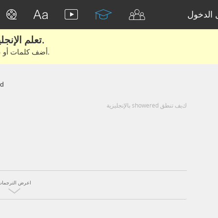
الدخول
تعلم الإنجليزية الحقيقية من الأفلام والكتب.
أضف كلمات أو عبارات للتعلم والتدريب مع متعلمين آخرين.
d
كيف تنطق showered بالإنجليزية
اعرض الترجمات