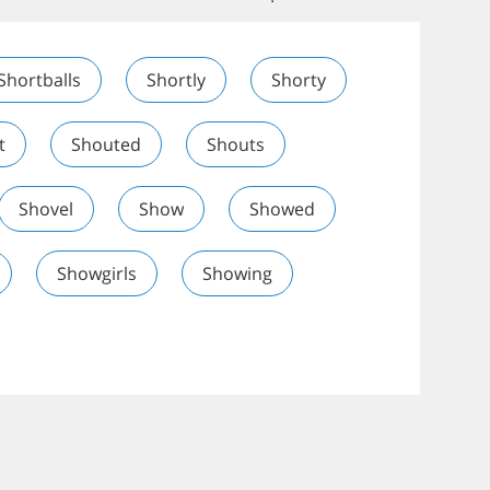
Shortballs
Shortly
Shorty
t
Shouted
Shouts
Shovel
Show
Showed
Showgirls
Showing