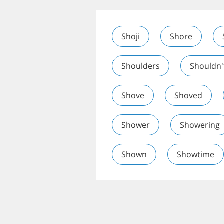
Shoji
Shore
Shoulders
Shouldn'
Shove
Shoved
Shower
Showering
Shown
Showtime