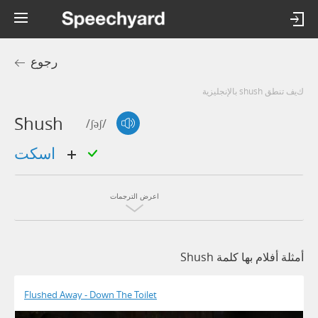
رجوع
كيف تنطق shush بالإنجليزية
Shush
/ʃəʃ/
اسكت
اعرض الترجمات
أمثلة أفلام بها كلمة Shush
Flushed Away - Down The Toilet