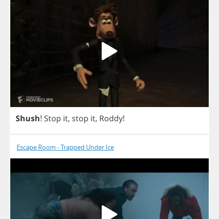
Shush
!
Stop
it
,
stop
it
,
Roddy
!
Escape Room - Trapped Under Ice