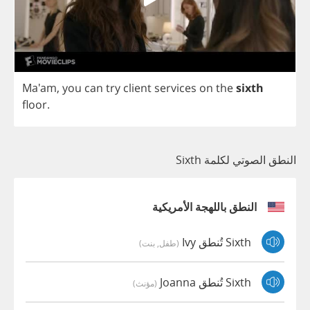
Ma'am,
you
can
try
client
services
on
the
sixth
floor
.
النطق الصوتي لكلمة Sixth
النطق باللهجة الأمريكية
Sixth تُنطق Ivy
(طفل, بنت)
Sixth تُنطق Joanna
(مؤنث)