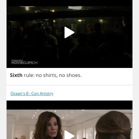
Sixth
rule
:
no
shirts
,
no
shoes
.
Ocean's 8 - Con Artistry