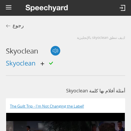
رجوع
كيف تنطق skyoclean بالإنجليزية
Skyoclean
skyoclean
أمثلة أفلام بها كلمة Skyoclean
The Guilt Trip - I'm Not Changing the Label!