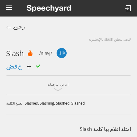
رجوع
كيف تنطق slash بالإنجليزية
Slash
/slæʃ/
خفض
اعرض الترجمات
Slashes
,
Slashing
,
Slashed
,
Slashed
صيغ الكلمة:
أمثلة أفلام بها كلمة Slash