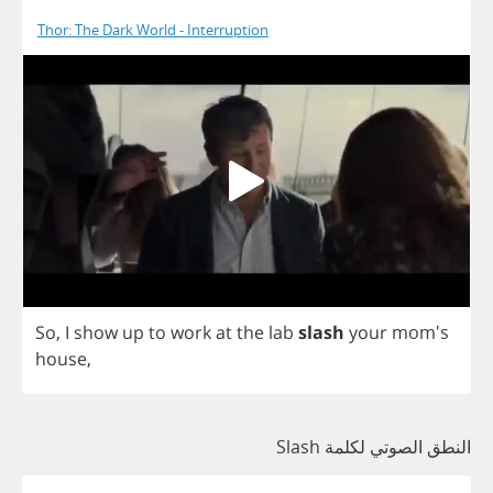
Thor: The Dark World - Interruption
So
,
I
show
up
to
work
at
the
lab
slash
your
mom's
house
,
النطق الصوتي لكلمة Slash