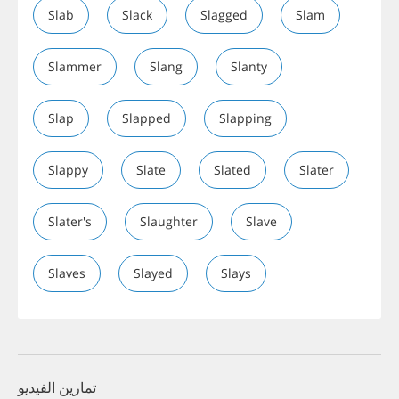
Slab
Slack
Slagged
Slam
Slammer
Slang
Slanty
Slap
Slapped
Slapping
Slappy
Slate
Slated
Slater
Slater's
Slaughter
Slave
Slaves
Slayed
Slays
تمارين الفيديو