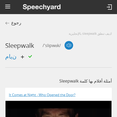
رجوع
كيف تنطق sleepwalk بالإنجليزية
Sleepwalk
/'slipwɑk/
نيام
أمثلة أفلام بها كلمة Sleepwalk
It Comes at Night - Who Opened the Door?