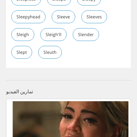
Sleepyhead
Sleeve
Sleeves
Sleigh
Sleigh'll
Slender
Slept
Sleuth
تمارين الفيديو