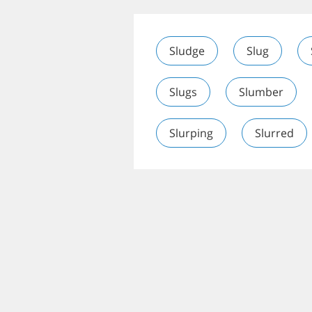
Sludge
Slug
Slugs
Slumber
Slurping
Slurred