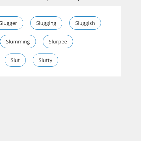
Slugger
Slugging
Sluggish
Slumming
Slurpee
Slut
Slutty