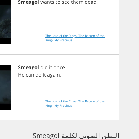
Smeagol
wants
to
see
them
dead
.
The Lord of the Rings: The Return of the
King - My Precious
Smeagol
did
it
once
.
He
can
do
it
again
.
The Lord of the Rings: The Return of the
King - My Precious
النطق الصوتي لكلمة Smeagol