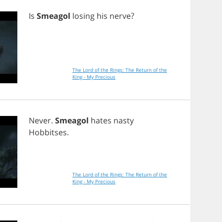
Is
Smeagol
losing
his
nerve
?
The Lord of the Rings: The Return of the
King - My Precious
Never
.
Smeagol
hates
nasty
Hobbitses
.
The Lord of the Rings: The Return of the
King - My Precious