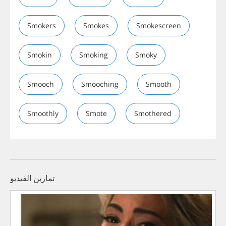
Smokers
Smokes
Smokescreen
Smokin
Smoking
Smoky
Smooch
Smooching
Smooth
Smoothly
Smote
Smothered
تمارين الفيديو