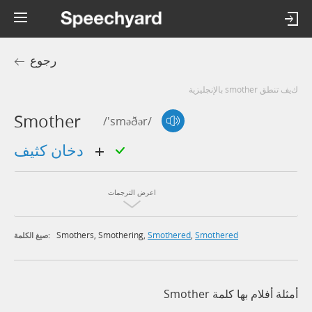
رجوع
كيف تنطق smother بالإنجليزية
Smother
/'sməðər/
دخان كثيف
اعرض الترجمات
Smothers
,
Smothering
,
Smothered
,
Smothered
صيغ الكلمة:
أمثلة أفلام بها كلمة Smother