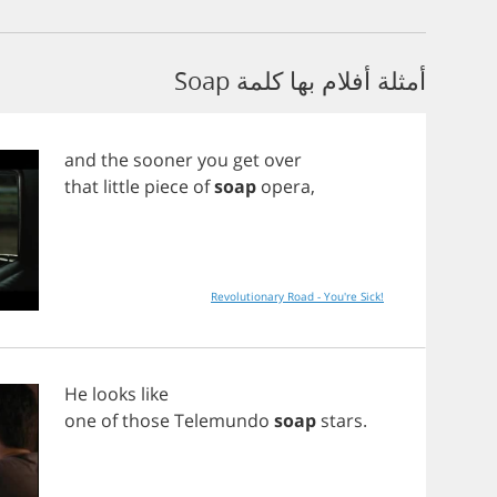
أمثلة أفلام بها كلمة Soap
and
the
sooner
you
get
over
that
little
piece
of
soap
opera
,
Revolutionary Road - You're Sick!
He
looks
like
one
of
those
Telemundo
soap
stars
.