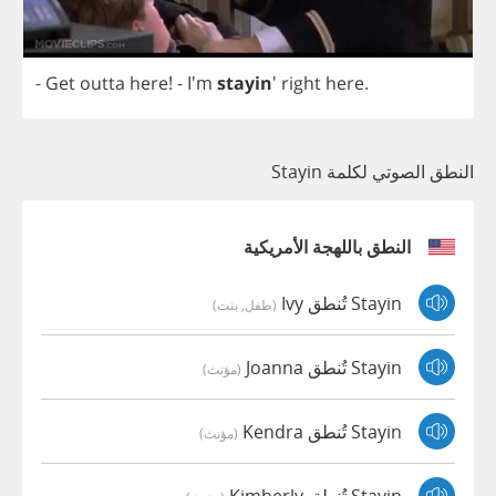
-
Get
outta
here
!
- I'm
stayin
'
right
here
.
النطق الصوتي لكلمة Stayin
النطق باللهجة الأمريكية
Stayin تُنطق Ivy
(طفل, بنت)
Stayin تُنطق Joanna
(مؤنث)
Stayin تُنطق Kendra
(مؤنث)
Stayin تُنطق Kimberly