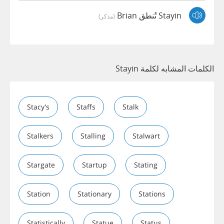
Stayin تُنطق Brian
(مذكر)
الكلمات المشابه لكلمة Stayin
Stacy's
Staffs
Stalk
Stalkers
Stalling
Stalwart
Stargate
Startup
Stating
Station
Stationary
Stations
Statistically
Statue
Status