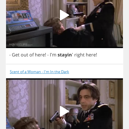
-
Get
out
of
here
!
- I'm
stayin
'
right
here
!
Scent of a Woman - I'm In the Dark