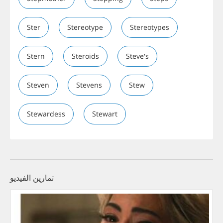
Ster
Stereotype
Stereotypes
Stern
Steroids
Steve's
Steven
Stevens
Stew
Stewardess
Stewart
تمارين الفيديو