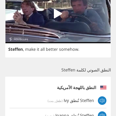
Steffen
,
make
it
all
better
somehow
.
النطق الصوتي لكلمة Steffen
النطق باللهجة الأمريكية
Steffen تُنطق Ivy
(طفل, بنت)
Steffen تُنطق Joanna
(مؤنث)