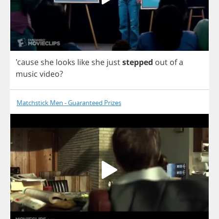
'cause
she
looks
like
she
just
stepped
out
of
a
music
video
?
Matchstick Men - Guaranteed Prizes