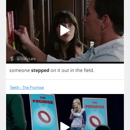
someone
stepped
on
it
out
in
the
field
.
Teeth - The Promise