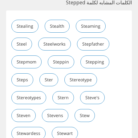
الكلمات المشابه لكلمة Stepped
Stealing
Stealth
Steaming
Steel
Steelworks
Stepfather
Stepmom
Steppin
Stepping
Steps
Ster
Stereotype
Stereotypes
Stern
Steve's
Steven
Stevens
Stew
Stewardess
Stewart