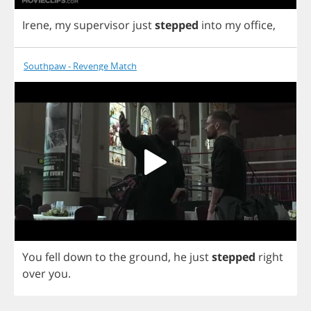
Irene
,
my
supervisor
just
stepped
into
my
office
,
Southpaw - Revenge Match
You
fell
down
to
the
ground
,
he
just
stepped
right
over
you
.