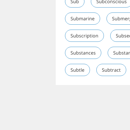
Sub
Subconscious
Submarine
Submer
Subscription
Subse
Substances
Substan
Subtle
Subtract