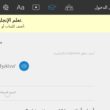
الدخول
تعلم الإنجليزية الحقيقية من الأفلام والكتب.
أضف كلمات أو عبارات للتعلم والتدريب مع متعلمين آخرين.
ve
كيف تنطق subjective بالإنجليزية
dʒɛktɪv/
اعرض الترجمات