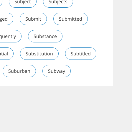
Subject
Subjects
ged
Submit
Submitted
quently
Substance
tial
Substitution
Subtitled
Suburban
Subway