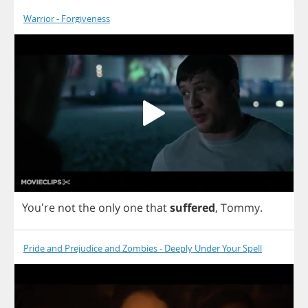
Warrior - Forgiveness
You're
not
the
only
one
that
suffered
,
Tommy
.
Pride and Prejudice and Zombies - Deeply Under Your Spell