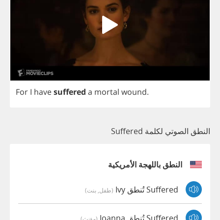
For
I
have
suffered
a
mortal
wound
.
النطق الصوتي لكلمة Suffered
النطق باللهجة الأمريكية
Suffered تُنطق Ivy
(طفل, بنت)
Suffered تُنطق Joanna
(مؤنث)