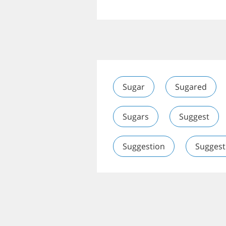
Sugar
Sugared
Sugars
Suggest
Suggestion
Suggest