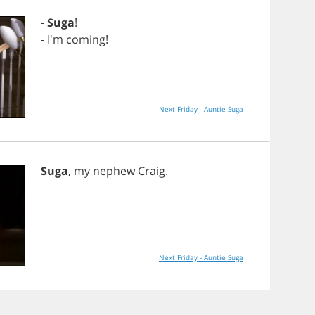
-
Suga
!
- I'm
coming
!
Next Friday - Auntie Suga
Suga
,
my
nephew
Craig
.
Next Friday - Auntie Suga