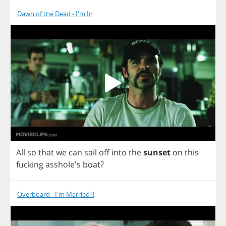
Dawn of the Dead - I'm In
All
so
that
we
can
sail
off
into
the
sunset
on
this
fucking
asshole's
boat
?
Overboard - I'm Married?!