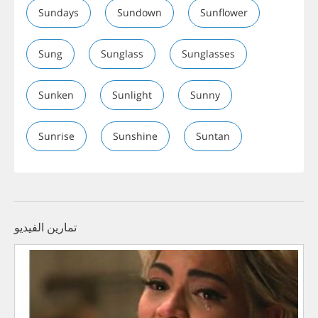
Sundays
Sundown
Sunflower
Sung
Sunglass
Sunglasses
Sunken
Sunlight
Sunny
Sunrise
Sunshine
Suntan
تمارين الفيديو