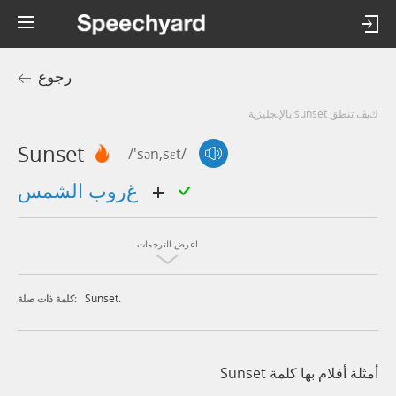
رجوع
كيف تنطق sunset بالإنجليزية
Sunset
/'sən,sɛt/
غروب الشمس
اعرض الترجمات
Sunset.
كلمة ذات صلة:
أمثلة أفلام بها كلمة Sunset