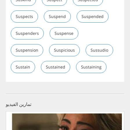
Suspects
Suspend
Suspended
Suspenders
Suspense
Suspension
Suspicious
Sussudio
Sustain
Sustained
Sustaining
تمارين الفيديو