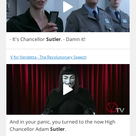
- It's
Chancellor
Sutler
.
-
Damn
it
!
V for Vendetta - The Revolutionary Speech
And
in
your
panic
,
you
turned
to
the
now
High
Chancellor
Adam
Sutler
.