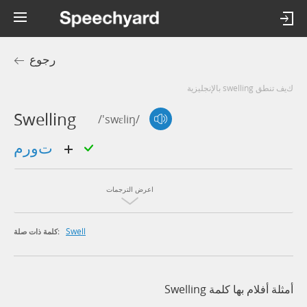
رجوع
كيف تنطق swelling بالإنجليزية
Swelling
/'swɛliŋ/
تورم
اعرض الترجمات
Swell
كلمة ذات صلة:
أمثلة أفلام بها كلمة Swelling