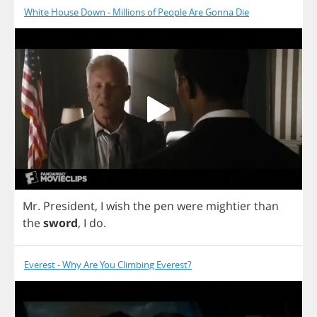
White House Down - Millions of People Are Gonna Die
Mr
.
President
,
I
wish
the
pen
were
mightier
than
the
sword
,
I
do
.
Everest - Why Are You Climbing Everest?