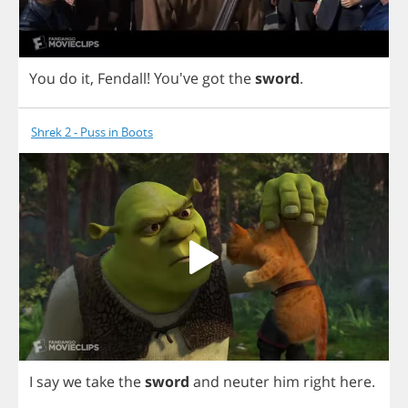
You
do
it
,
Fendall
! You've
got
the
sword
.
Shrek 2 - Puss in Boots
I
say
we
take
the
sword
and
neuter
him
right
here
.