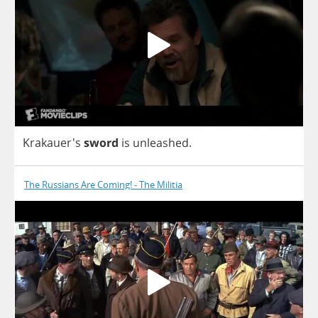
Krakauer's
sword
is
unleashed
.
The Russians Are Coming! - The Militia