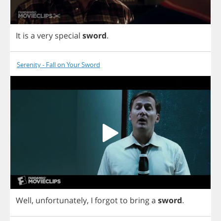
It
is
a
very
special
sword
.
Serenity - Fall on Your Sword
Well
,
unfortunately
,
I
forgot
to
bring
a
sword
.