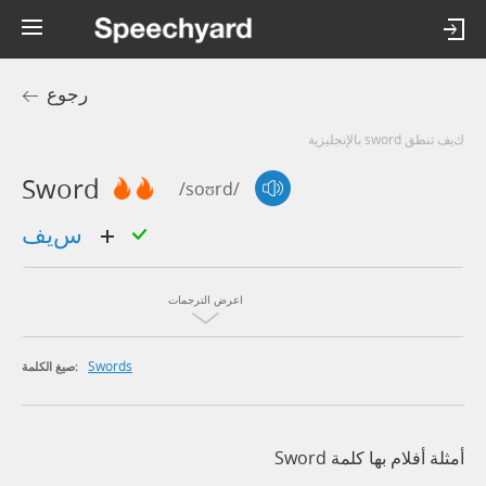
رجوع
كيف تنطق sword بالإنجليزية
Sword
/soʊrd/
سيف
اعرض الترجمات
Swords
صيغ الكلمة:
أمثلة أفلام بها كلمة Sword