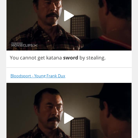
You
cannot
get
katana
sword
by
stealing
.
Bloodsport - Young Frank Dux