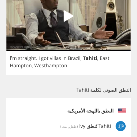
I'm
straight
.
I
got
villas
in
Brazil
,
Tahiti
,
East
Hampton
,
Westhampton
.
النطق الصوتي لكلمة Tahiti
النطق باللهجة الأمريكية
Tahiti تُنطق Ivy
(طفل, بنت)