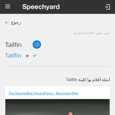
رجوع
كيف تنطق tailfin بالإنجليزية
Tailfin
tailfin
أمثلة أفلام بها كلمة Tailfin
The SpongeBob SquarePants - Becoming Men