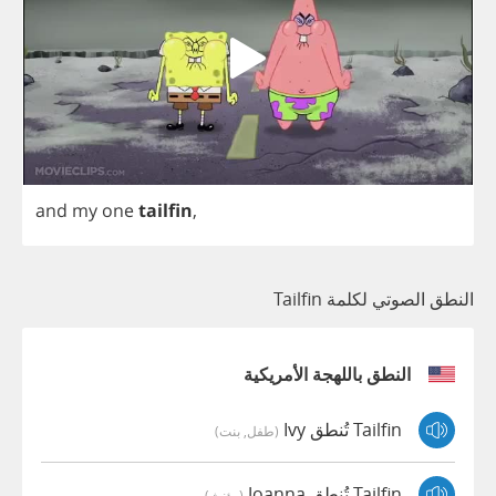
and
my
one
tailfin
,
النطق الصوتي لكلمة Tailfin
النطق باللهجة الأمريكية
Tailfin تُنطق Ivy
(طفل, بنت)
Tailfin تُنطق Joanna
(مؤنث)