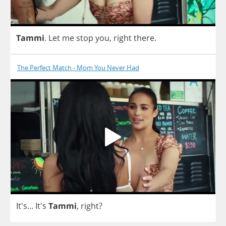
Tammi
.
Let
me
stop
you
,
right
there
.
The Perfect Match - Mom You Never Had
It's...
It's
Tammi
,
right
?