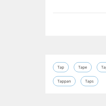
Tap
Tape
Ta
Tappan
Taps