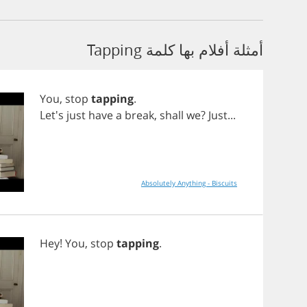
أمثلة أفلام بها كلمة Tapping
You
,
stop
tapping
.
Let's
just
have
a
break
,
shall
we
?
Just
...
Absolutely Anything - Biscuits
Hey
!
You
,
stop
tapping
.