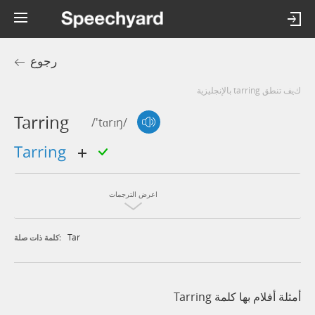
رجوع
كيف تنطق tarring بالإنجليزية
Tarring
/'tɑrɪŋ/
tarring
اعرض الترجمات
Tar
كلمة ذات صلة:
أمثلة أفلام بها كلمة Tarring