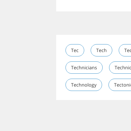
Tec
Tech
Te
Technicians
Techni
Technology
Tectoni