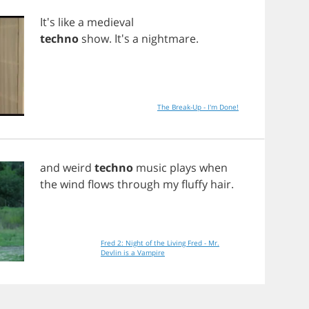
It's
like
a
medieval
techno
show
. It's
a
nightmare
.
The Break-Up - I'm Done!
and
weird
techno
music
plays
when
the
wind
flows
through
my
fluffy
hair
.
Fred 2: Night of the Living Fred - Mr.
Devlin is a Vampire