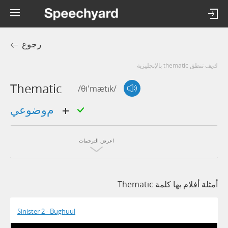
رجوع
كيف تنطق thematic بالإنجليزية
Thematic
/θi'mætɪk/
موضوعي
اعرض الترجمات
أمثلة أفلام بها كلمة Thematic
Sinister 2 - Bughuul