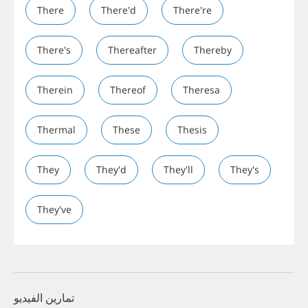
There
There'd
There're
There's
Thereafter
Thereby
Therein
Thereof
Theresa
Thermal
These
Thesis
They
They'd
They'll
They's
They've
تمارين الفيديو