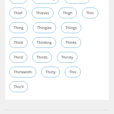
Thief
Thieves
Thigh
Thin
Thing
Thingies
Things
Think
Thinking
Thinks
Third
Thirds
Thirsty
Thirteenth
Thirty
This
This'll