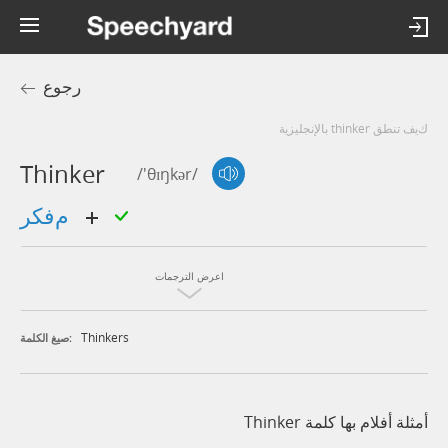
رجوع
كيف تنطق thinker بالإنجليزية
Thinker
/'θɪŋkər/
مفكر
اعرض الترجمات
Thinkers
صيغ الكلمة:
أمثلة أفلام بها كلمة Thinker