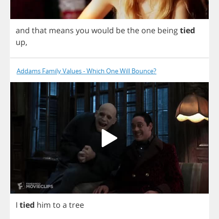
and
that
means
you
would
be
the
one
being
tied
up
,
Addams Family Values - Which One Will Bounce?
I
tied
him
to
a
tree