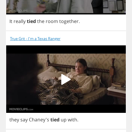
It
really
tied
the
room
together
.
True Grit - I'm a Texas Ranger
they
say
Chaney's
tied
up
with
.