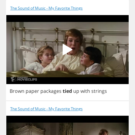
The Sound of Music - My Favorite Things
Brown
paper
packages
tied
up
with
strings
The Sound of Music - My Favorite Things