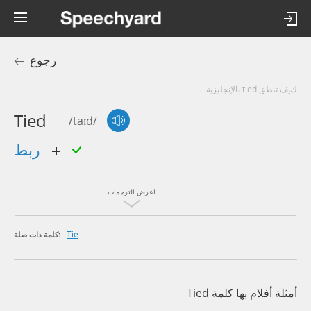
رجوع
كيف تنطق tied بالإنجليزية
Tied
/taɪd/
ربط
اعرض الترجمات
Tie
كلمة ذات صلة:
أمثلة أفلام بها كلمة Tied