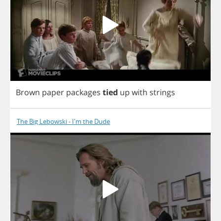
Brown
paper
packages
tied
up
with
strings
The Big Lebowski - I'm the Dude