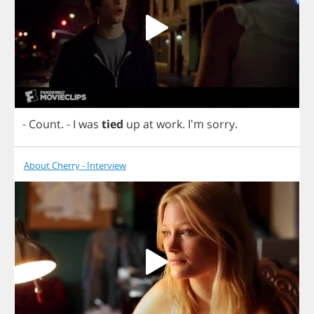
-
Count
.
-
I
was
tied
up
at
work
. I'm
sorry
.
About Cherry - Interview