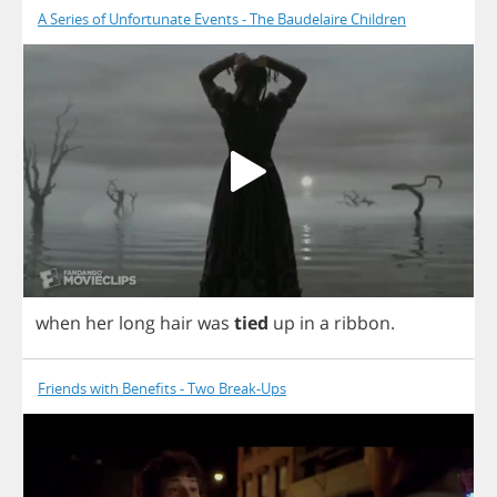
A Series of Unfortunate Events - The Baudelaire Children
when
her
long
hair
was
tied
up
in
a
ribbon
.
Friends with Benefits - Two Break-Ups