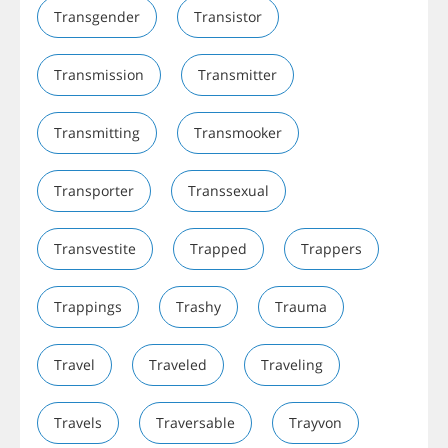
Transgender
Transistor
Transmission
Transmitter
Transmitting
Transmooker
Transporter
Transsexual
Transvestite
Trapped
Trappers
Trappings
Trashy
Trauma
Travel
Traveled
Traveling
Travels
Traversable
Trayvon