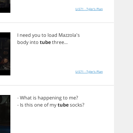
U-571 - Tyler's Plan
I
need
you
to
load
Mazzola's
body
into
tube
three
...
U-571 - Tyler's Plan
-
What
is
happening
to
me
?
-
Is
this
one
of
my
tube
socks
?