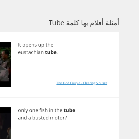
أمثلة أفلام بها كلمة Tube
It
opens
up
the
eustachian
tube
.
The Odd Couple - Clearing Sinuses
only
one
fish
in
the
tube
and
a
busted
motor
?