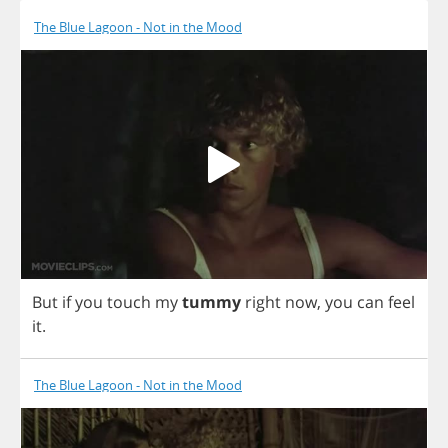
The Blue Lagoon - Not in the Mood
But
if
you
touch
my
tummy
right
now
,
you
can
feel
it
.
The Blue Lagoon - Not in the Mood