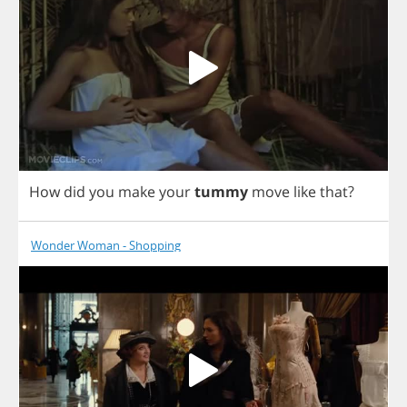
How
did
you
make
your
tummy
move
like
that
?
Wonder Woman - Shopping