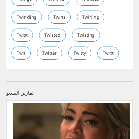
Twinkling
Twins
Twirling
Twist
Twisted
Twisting
Twit
Twitter
Twitty
Twixt
تمارين الفيديو