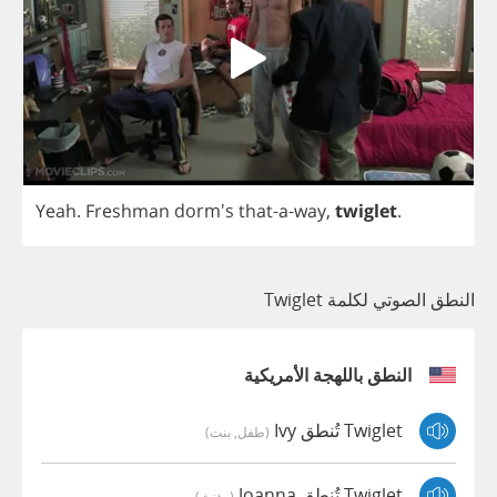
Yeah
.
Freshman
dorm's
that
-
a
-
way
,
twiglet
.
النطق الصوتي لكلمة Twiglet
النطق باللهجة الأمريكية
Twiglet تُنطق Ivy
(طفل, بنت)
Twiglet تُنطق Joanna
(مؤنث)