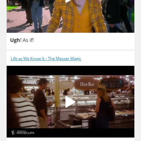
Ugh
!
As
if
!
Life as We Know It - The Messer Magic