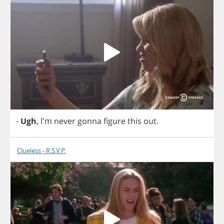
-
Ugh
, I'm
never
gonna
figure
this
out
.
Clueless - R.S.V.P.