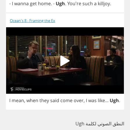
-
I
wanna
get
home
.
-
Ugh
. You're
such
a
killjoy
.
Ocean's 8 - Framing the Ex
I
mean
,
when
they
said
come
over
,
I
was
like
...
Ugh
.
النطق الصوتي لكلمة Ugh