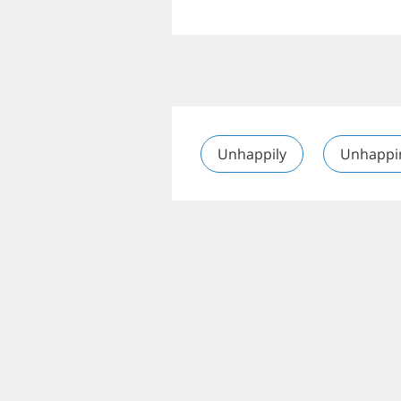
Unhappily
Unhappi