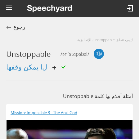
رجوع
كيف تنطق unstoppable بالإنجليزية
Unstoppable
/ən'stɑpəbəl/
لا يمكن وقفها
أمثلة أفلام بها كلمة Unstoppable
Mission: Impossible 3 - The Anti-God