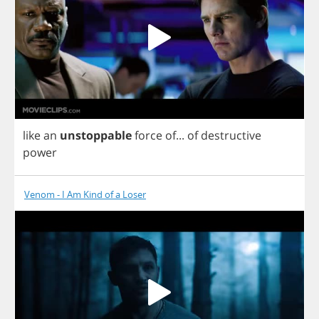
like
an
unstoppable
force
of
...
of
destructive
power
Venom - I Am Kind of a Loser