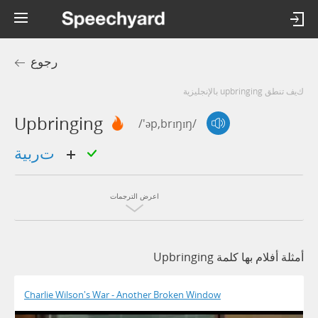
رجوع
كيف تنطق upbringing بالإنجليزية
Upbringing
/'əp,brɪŋɪŋ/
تربية
اعرض الترجمات
أمثلة أفلام بها كلمة Upbringing
Charlie Wilson's War - Another Broken Window